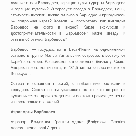
лучшие отели Барбадоса, горящие туры, курорты Барбадоса
и горящие путевки? Интересует погода в Барбадосе, цены,
стоимость путевки, нужна ли виза в Барбадос и пригодилась
бы подробная карта? Хотели бы посмотреть как выглядит
Барбадос на фото и видео? Какие экскурсии и
достопримечательности в Барбадосе? Какие звезды и
отзывы об отелях Барбадоса?
Барбадос — государство в Вест-Индии на одноимённом
острове в группе Малых Антильских островов, к востоку от
Карибского моря. Расположен относительно близко у Южно-
Американского континента, в 434,5 км на северо-восток от
Венесуэлы.
Остров в основном плоский, с небольшими холмами в
середине. Состав почвы указывает на то, что остров не
вулканического происхождения, и состоит преимущественно
из коралловых отложений.
Аэропорты Барбадоса
Аэропорт Бриджтаун Грантли Адамс (Bridgetown Grantley
Adams International Airport)