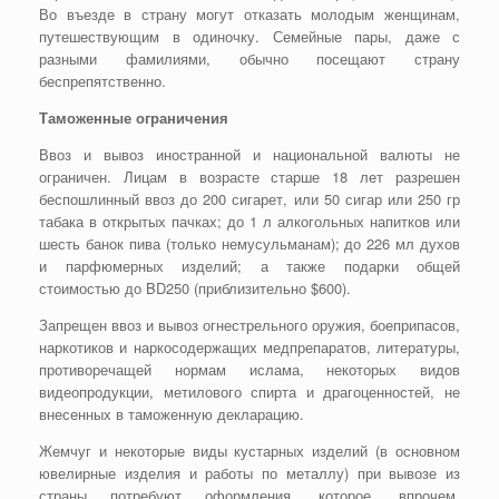
Во въезде в страну могут отказать молодым женщинам,
путешествующим в одиночку. Семейные пары, даже с
разными фамилиями, обычно посещают страну
беспрепятственно.
Таможенные ограничения
Ввоз и вывоз иностранной и национальной валюты не
ограничен. Лицам в возрасте старше 18 лет разрешен
беспошлинный ввоз до 200 сигарет, или 50 сигар или 250 гр
табака в открытых пачках; до 1 л алкогольных напитков или
шесть банок пива (только немусульманам); до 226 мл духов
и парфюмерных изделий; а также подарки общей
стоимостью до BD250 (приблизительно $600).
Запрещен ввоз и вывоз огнестрельного оружия, боеприпасов,
наркотиков и наркосодержащих медпрепаратов, литературы,
противоречащей нормам ислама, некоторых видов
видеопродукции, метилового спирта и драгоценностей, не
внесенных в таможенную декларацию.
Жемчуг и некоторые виды кустарных изделий (в основном
ювелирные изделия и работы по металлу) при вывозе из
страны потребуют оформления, которое, впрочем,