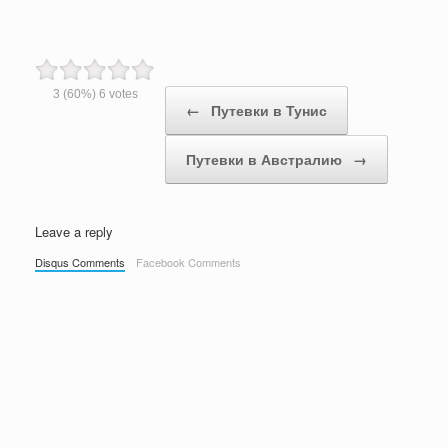
Post navigation
3
(60%)
6
votes
←
Путевки в Тунис
Путевки в Австралию
→
Leave a reply
Disqus Comments
Facebook Comments