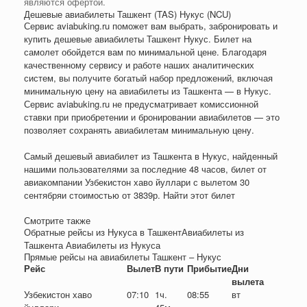
являются офертой.
Дешевые авиабилеты Ташкент (TAS) Нукус (NCU)
Сервис aviabuking.ru поможет вам выбрать, забронировать и
купить дешевые авиабилеты Ташкент Нукус. Билет на
самолет обойдется вам по минимальной цене. Благодаря
качественному сервису и работе наших аналитических
систем, вы получите богатый набор предложений, включая
минимальную цену на авиабилеты из Ташкента — в Нукус.
Сервис aviabuking.ru не предусматривает комиссионной
ставки при приобретении и бронировании авиабилетов — это
позволяет сохранять авиабилетам минимальную цену.
Самый дешевый авиабилет из Ташкента в Нукус, найденный
нашими пользователями за последние 48 часов, билет от
авиакомпании Узбекистон хаво йуллари с вылетом 30
сентября
и стоимостью от
3839
р
. Найти этот билет
Смотрите также
Обратные рейсы из Нукуса в ТашкентАвиабилеты из
Ташкента Авиабилеты из Нукуса
Прямые рейсы на авиабилеты Ташкент – Нукус
Рейс
Вылет
В пути
Прибытие
Дни
вылета
Узбекистон хаво
07:10
1ч.
08:55
вт