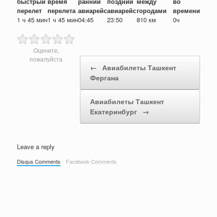
быстрый
время
ранний
поздний
между
во
перелет
перелета
авиарейс
авиарейс
городами
времени
1 ч 45 мин
1 ч 45 мин
04:45
23:50
810 км
0ч
Оцените,
Post navigation
пожалуйста
←
Авиабилеты Ташкент
Фергана
Авиабилеты Ташкент
Екатеринбург
→
Leave a reply
Disqus Comments
Facebook Comments