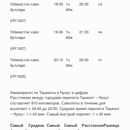
Узбекистон хаво
18:50
1ч.
20:35
сб
йуллари
45м.
(HY1007)
Узбекистон хаво
19:45
1ч.
21:30
пн
йуллари
45м.
(HY1007)
Узбекистон хаво
20:15
1ч.
22:00
чт
йуллари
45м.
(HY1005)
Авиаперелет из Ташкента в Нукус в цифрах
Расстояние между городами перелета Ташкент – Нукус
составляет 810 километров. Самолеты в течение дня
вылетают с 04:45 до 23:50. Среднее время перелета Ташкент
– Нукус: 1 ч 45 мин. Самый быстрый перелет: 1 ч 45 мин
Самый
Среднее
Самый
Самый
Расстояние
Разница