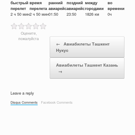
быстрый
время
ранний
поздний
между
во
перелет
перелета
авиарейс
авиарейс
городами
времени
2 ч 50 мин
2 ч 50 мин
01:50
23:50
1826 км
0ч
Оцените,
Post navigation
пожалуйста
←
Авиабилеты Ташкент
Нукус
Авиабилеты Ташкент Казань
→
Leave a reply
Disqus Comments
Facebook Comments