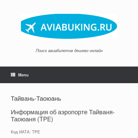
Skip
to
content
Поиск авиабилетов дешево онлайн
Menu
Тайвань-Таоюань
Информация об аэропорте Тайваня-
Таоюаня (TPE)
Код ИАТА: TPE