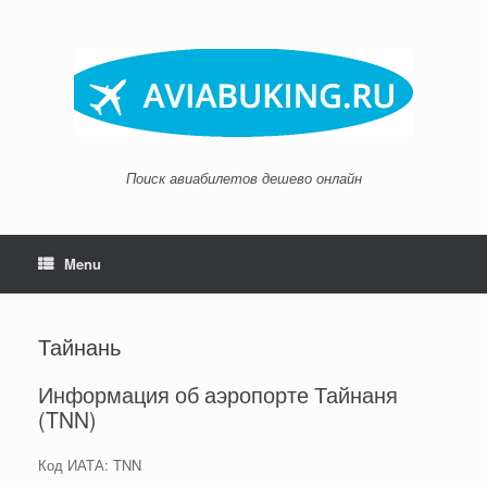
Skip
to
content
Поиск авиабилетов дешево онлайн
Menu
Тайнань
Информация об аэропорте Тайнаня
(TNN)
Код ИАТА: TNN