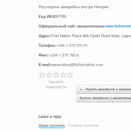
Регулярные авиарейсы внутри Нигерии
Код ИКАО:
FRN
Официальный cайт авиакомпании:
www.flyfirstna
Адрес:
First Nation Plaza 66b Opebi Road Ikeja, Lag
Телефон:
+234 1 270 270 01
Факс:
+234 1 270 793 6
E-mail:
reservation@flyfirstnation.com
Оцените,
Post navigation
пожалуйста
←
Купить авиабилет у авиако
Купить авиабилет у авиакомп
Leave a reply
Disqus Comments
Facebook Comments