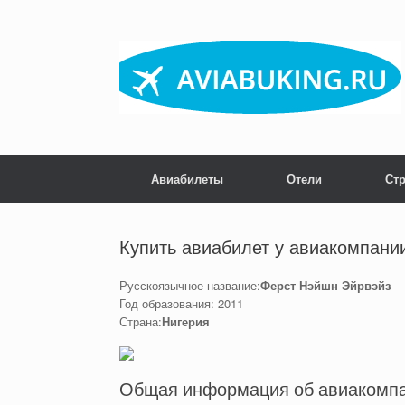
Skip
to
content
Авиабилеты
Отели
Ст
Купить авиабилет у авиакомпании 
Русскоязычное название:
Ферст Нэйшн Эйрвэйз
Год образования: 2011
Страна:
Нигерия
Общая информация об авиакомпани