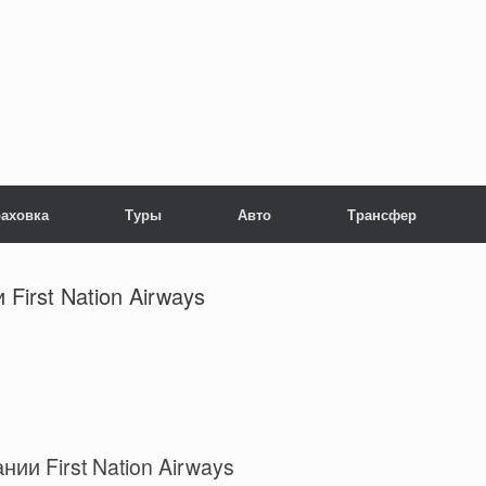
раховка
Туры
Авто
Трансфер
First Nation Airways
и First Nation Airways