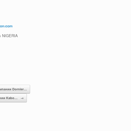
tion.com
os NIGERIA
мпании Dornier…
ании Kabo…
→