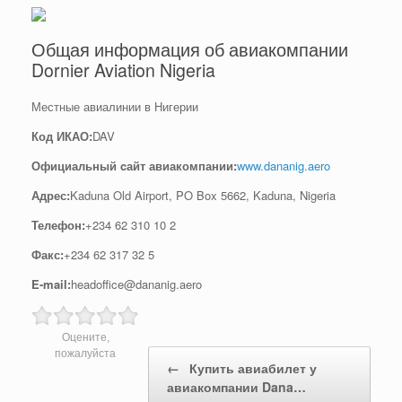
Общая информация об авиакомпании
Dornier Aviation Nigeria
Местные авиалинии в Нигерии
Код ИКАО:
DAV
Официальный cайт авиакомпании:
www.dananig.aero
Адрес:
Kaduna Old Airport, PO Box 5662, Kaduna, Nigeria
Телефон:
+234 62 310 10 2
Факс:
+234 62 317 32 5
E-mail:
headoffice@dananig.aero
Оцените,
Post navigation
пожалуйста
←
Купить авиабилет у
авиакомпании Dana…