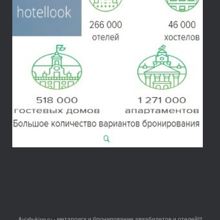
Aviabuking.ru - метапоиск и бронирование авиабилетов и отелей!!!