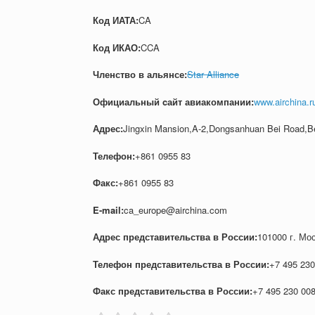
Код ИАТА:
CA
Код ИКАО:
CCA
Членство в альянсе:
Star Alliance
Официальный cайт авиакомпании:
www.airchina.
Адрес:
Jingxin Mansion,A-2,Dongsanhuan Bei Road,Be
Телефон:
+861 0955 83
Факс:
+861 0955 83
E-mail:
ca_europe@airchina.com
Адрес представительства в России:
101000 г. Мос
Телефон представительства в России:
+7 495 230
Факс представительства в России:
+7 495 230 00