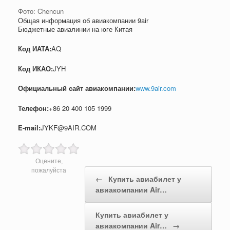
Фото: Chencun
Общая информация об авиакомпании 9air
Бюджетные авиалинии на юге Китая
Код ИАТА:
AQ
Код ИКАО:
JYH
Официальный cайт авиакомпании:
www.9air.com
Телефон:
+86 20 400 105 1999
E-mail:
JYKF@9AIR.COM
Оцените,
Post navigation
пожалуйста
←
Купить авиабилет у
авиакомпании Air…
Купить авиабилет у
авиакомпании Air…
→