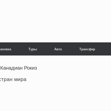
раховка
Туры
Авто
Трансфер
 Канадиан Рокиз
стран мира