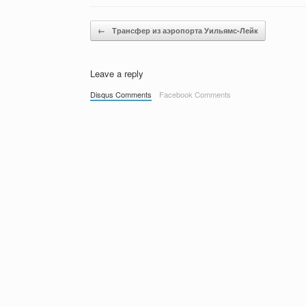
Post navigation
←
Трансфер из аэропорта Уильямс-Лейк
Leave a reply
Disqus Comments
Facebook Comments