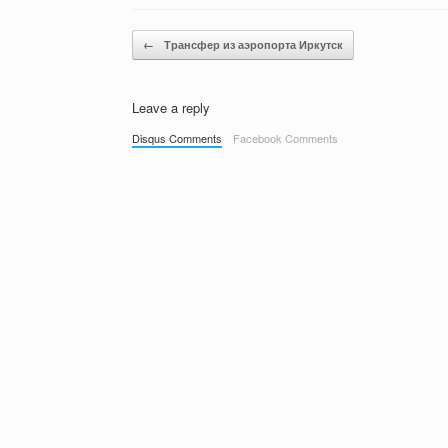
Post navigation
←
Трансфер из аэропорта Иркутск
Leave a reply
Disqus Comments
Facebook Comments