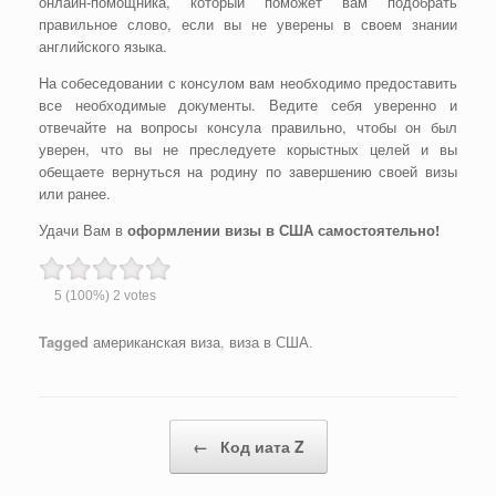
онлайн-помощника, который поможет вам подобрать
правильное слово, если вы не уверены в своем знании
английского языка.
На собеседовании с консулом вам необходимо предоставить
все необходимые документы. Ведите себя уверенно и
отвечайте на вопросы консула правильно, чтобы он был
уверен, что вы не преследуете корыстных целей и вы
обещаете вернуться на родину по завершению своей визы
или ранее.
Удачи Вам в
оформлении визы в США самостоятельно!
5
(100%)
2
votes
Tagged
американская виза
,
виза в США
.
Post navigation
←
Код иата Z