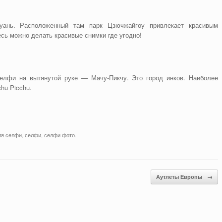
уань. Расположенный там парк Цзючжайгоу привлекает красивым
сь можно делать красивые снимки где угодно!
елфи на вытянутой руке — Мачу-Пикчу. Это город инков. Наиболее
hu Picchu.
ля селфи
,
селфи
,
селфи фото
.
Аутлеты Европы
→