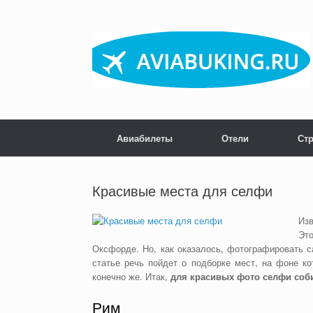
Skip
to
content
Авиабилеты
Отели
Ст
Красивые места для селфи
Изв
Эт
Оксфорде. Но, как оказалось, фотографировать с
статье речь пойдет о подборке мест, на фоне к
конечно же. Итак,
для красивых фото селфи соби
Рим