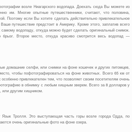
отографии возле Ниагарского водопада. Доехать сюда Вы можете из
нно им. Многие опытные путешественники, считают, что половина,
ой. Поэтому если Вы хотите сделать действительно привлекательное
 Ваше путешествие предстоит в Америку. Кроме этого, заплатив всего
к самому водопаду, откуда можно будет сделать оригинальный снимок.
о брызг. Второе место, откуда красиво смотрится весь водопад —
ные домашние селфи, или снимки на фоне кошечек и других питомцев,
место, чтобы пофотографироваться на фоне животных. Всего 65 км от
к особенно привлекателен тем, что позволяет своим посетителям очень
фотографию в обнимку с любым хищным зверем. Всего за 8 долларов у
, или другим хищником.
 Язык Тролля. Это выступающая часть горы возле города Одда, по
аются очень оригинальные фото на фоне озера.