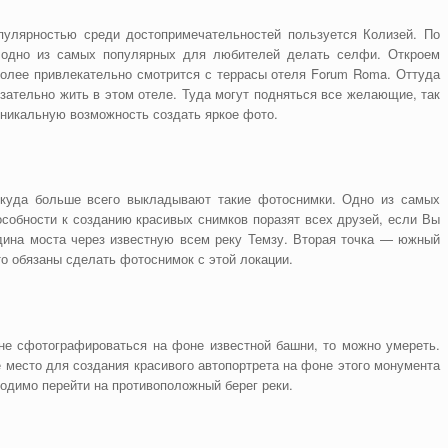
пулярностью среди достопримечательностей пользуется Колизей. По
 одно из самых популярных для любителей делать селфи. Откроем
олее привлекательно смотрится с террасы отеля Forum Roma. Оттуда
зательно жить в этом отеле. Туда могут подняться все желающие, так
уникальную возможность создать яркое фото.
откуда больше всего выкладывают такие фотоснимки. Одно из самых
собности к созданию красивых снимков поразят всех друзей, если Вы
ина моста через известную всем реку Темзу. Вторая точка — южный
то обязаны сделать фотоснимок с этой локации.
 не сфотографироваться на фоне известной башни, то можно умереть.
место для создания красивого автопортрета на фоне этого монумента
одимо перейти на противоположный берег реки.