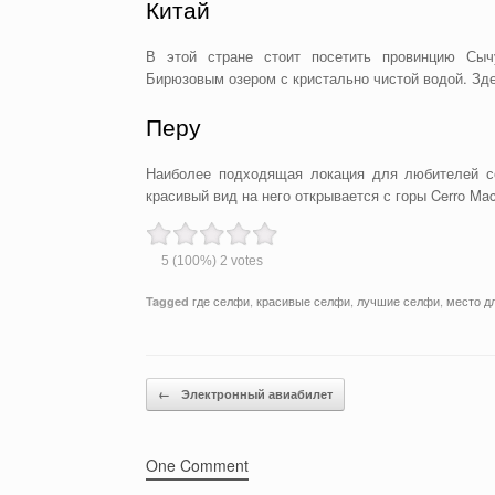
Китай
В этой стране стоит посетить провинцию Сыч
Бирюзовым озером с кристально чистой водой. Зде
Перу
Наиболее подходящая локация для любителей с
красивый вид на него открывается с горы Cerro Mac
5
(100%)
2
votes
где селфи
,
красивые селфи
,
лучшие селфи
,
место д
Tagged
Post navigation
←
Электронный авиабилет
One Comment