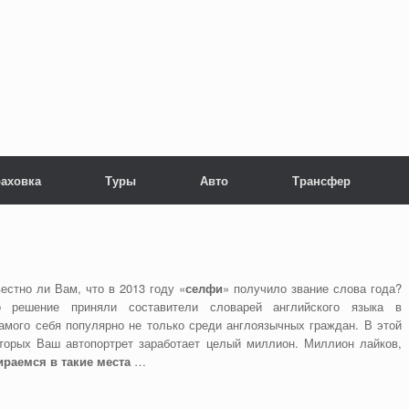
раховка
Туры
Авто
Трансфер
естно ли Вам, что в 2013 году «
селфи
» получило звание слова года?
о решение приняли составители словарей английского языка в
амого себя популярно не только среди англоязычных граждан. В этой
оторых Ваш автопортрет заработает целый миллион. Миллион лайков,
раемся в такие места
…