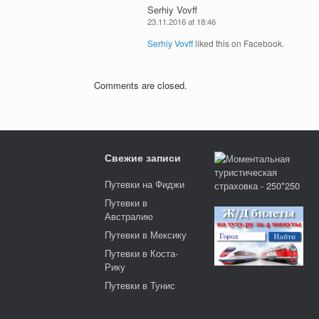
Serhiy Vovff
23.11.2016 at 18:46
Serhiy Vovff
liked this on Facebook.
Comments are closed.
Свежие записи
Путевки на Фиджи
Путевки в
Австралию
Путевки в Мексику
Путевки в Коста-
Рику
Путевки в Тунис