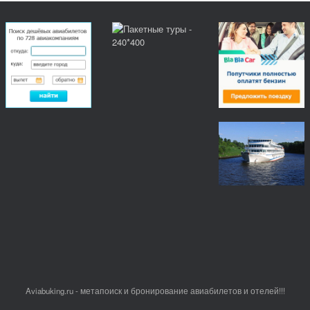
Aviabuking.ru - метапоиск и бронирование авиабилетов и отелей!!!