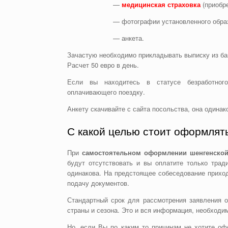
—
медицинская страховка
(приобре
— фотографии установленного обра
— анкета.
Зачастую необходимо прикладывать выписку из бан
Расчет 50 евро в день.
Если вы находитесь в статусе безработного
оплачивающего поездку.
Анкету скачивайте с сайта посольства, она одинак
С какой целью стоит оформлят
При
самостоятельном оформлении шенгенско
будут отсутствовать и вы оплатите только трад
одинакова. На предстоящее собеседование прихо
подачу документов.
Стандартный срок для рассмотрения заявления 
страны и сезона. Это и вся информация, необходи
Но, если Вы по каким то причинам не хотите о