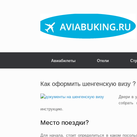
Skip
to
content
Авиабилеты
Отели
Ст
Как оформить шенгенскую визу ?
Двери в 
собрать 
инструкцию.
Место поездки?
Для начала, стоит определиться в каком посоль