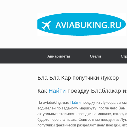
Skip
to
content
Авиабилеты
Отели
Ст
Бла Бла Кар попутчики Луксор
Как
Найти
поездку Блаблакар из
На aviabuking.ru.ru
Найти
поездку из Луксора вы см
водителей по заданому маршруту, после чего Вам
актуальные стоимость поездки на машине, которую
будете переплачивать. Совместные поездки из Лук
попутчики фактически разделяют цену поездки, чт