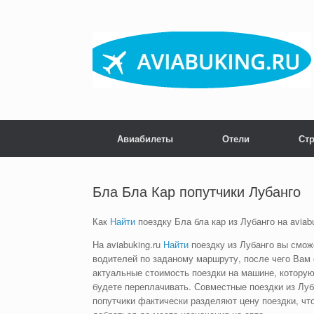
Skip
to
content
Авиабилеты
Отели
Ст
Бла Бла Кар попутчики Лубанго
Как
Найти
поездку Бла бла кар из Лубанго на aviabu
На aviabuking.ru
Найти
поездку из Лубанго вы смож
водителей по заданому маршруту, после чего Вам
актуальные стоимость поездки на машине, которую
будете переплачивать. Совместные поездки из Луб
попутчики фактически разделяют цену поездки, чт