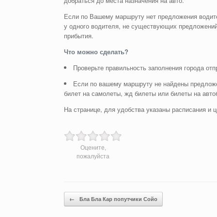
добраться до места назначения на авто.
Если по Вашему маршруту нет предложения водите
у одного водителя, не существующих предложений
прибытия.
Что можно сделать?
Проверьте правильность заполнения города отп
Если по вашему маршруту не найдены предложе
билет на самолеты, жд билеты или билеты на авто
На странице, для удобства указаны расписания и ц
Оцените,
пожалуйста
Post navigation
←
Бла Бла Кар попутчики Сойо