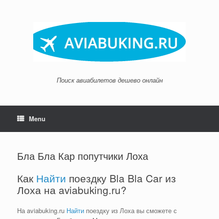
Skip
to
content
Поиск авиабилетов дешево онлайн
Menu
Бла Бла Кар попутчики Лоха
Как
Найти
поездку Bla Bla Car из
Лоха на aviabuking.ru?
На aviabuking.ru
Найти
поездку из Лоха вы сможете с