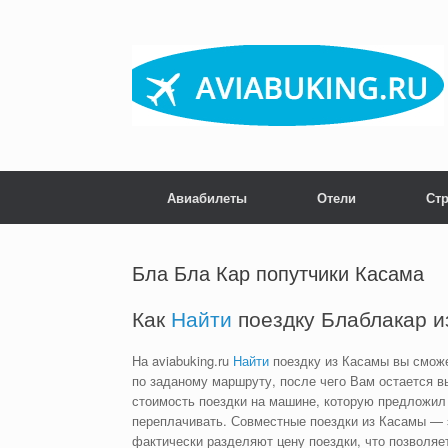
Skip
to
content
Авиабилеты
Отели
Ст
Бла Бла Кар попутчики Касама
Как
Найти
поездку Блаблакар из
На aviabuking.ru
Найти
поездку из Касамы вы смож
по заданому маршруту, после чего Вам остается 
стоимость поездки на машине, которую предложил 
переплачивать. Совместные поездки из Касамы — э
фактически разделяют цену поездки, что позволяе