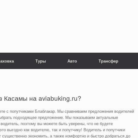
раховка
Туры
Авто
Трансфер
 Касамы на aviabuking.ru?
ете с попутчиками Блаблакар. Мы сравниваем предложения водителей
выбрать подходящее предложение. Мы показываем актуальные
водитель, поэтому вы можете быть уверены, что не будете
то выгодно как водителю, так и попутчику! Водитель и попутчики
т существенно экономить, а также комфортно и быстро добраться до