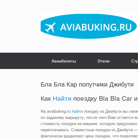
Skip
to
content
Авиабилеты
Отели
Ст
Бла Бла Кар попутчики Джибути
Как
Найти
поездку Bla Bla Car и
На aviabuking.ru
Найти
поездку из Джибути вы смож
по заданому маршруту, после чего Вам остается 
стоимость поездки на машине, которую предложил 
переплачивать. Совместные поездки из Джибути — 
фактически разделяют цену поездки, что позволяе