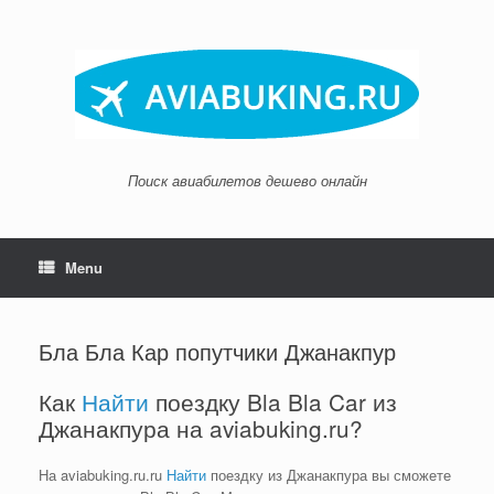
Skip
to
content
Поиск авиабилетов дешево онлайн
Menu
Бла Бла Кар попутчики Джанакпур
Как
Найти
поездку Bla Bla Car из
Джанакпура на aviabuking.ru?
На aviabuking.ru.ru
Найти
поездку из Джанакпура вы сможете