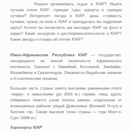
Решили организовать отдых в ЮАР? Ищите
лучшие отели ЮАР, горящие туры, курорты и горящие
путевки? Интересует погода в ЮАР, цены, стоимость
путевки, нужна ли виза в ЮАР и пригодилась бы подробная
карта? Хотели бы посмотреть как выглядит ЮАР на фото и
видео? Какие экскурсии и достопримечательности в ЮАР?
Какие звезды и отзывы об отелях ЮАР?
Южно-Африканская Республика ЮАР
— государство,
находящееся на южной оконечности Африканского
континента. Граничит с Намибией, Ботсваной, Зимбабве,
Мозамбиком и Свазилендом. Омывается Индийским океаном
и Атлантическим океаном.
Большая часть страны занята высокими равнинными плато
«карру» и невысокими (до 2500 м.) горами, лишь вдоль
побережья тянется узкая полоса равнин, отделенная от
возвышенных районов грядой Драконовых (Великий Уступ) и
Капских гор. Самая высокая точка страны — гора Монт-о-
Сурс (3299 м.).
Аэропорты ЮАР