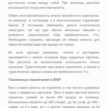
достаточно схожи между собой. При наличных расчетах
используется только местная валюта.
Обмен иностранной валюты можно произвести в аэропортах,
на вокзалах, в гостиницах и в многочисленных отделениях
банков. В гостиницах обменивать деньги относительно
невыгодно, так как курс обычно несколько завышен и
взимается комиссионный сбор (приблизительно 1%).
Необходимо сохранять квитанции об обмене валюты для
обратной конвертации при выезде из страны.
Во всех крупных магазинах, отелях и ресторанах
принимаются к оплате основные виды кредитных карточек.
При расчетах на бензоколонках используются только
наличные. Туристические чеки можно обналичить в банках и
туристических офисах (комиссия приблизительно 1%).
Таможенные ограничения в ЮАР
Ввоз и вывоз валюты не ограничен, в том числе в дорожных
чеках и кредитных карточках. Ввоз и вывоз местной валюты
ограничен суммой не более 500 рандов на человека.
Беспошлинно ввозятся до 400 сигарет, до 50 сигар, до 250 г
табака, до 2 л вина, до 1 л других спиртных напитков, до 50