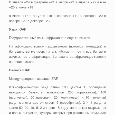
В январе +24 в феврале +24 в марте +24 в апреле +22 в мае
+20 в июне +18
в июле +17 в августе +18 в сентябре +19 в октябре +20 в
ноябре +22 в декабре +23
Язык ЮАР
Государственный язык: африкаанс и еще 10 языков
На африкаанс говорят африканеры (потомки голладцев) и
большинство метисов, на английском — почти все белые и
азиаты, часть африканцев. Большинство африканцев говорит
на своих языках.
Валюта ЮАР
Международное название: ZAR
Южноафриканский ранд равен 100 центам. В обращении
находятся банкноты номиналом 200 (оранжевая), 100
(пурпурная), 50 (розовая), 20 (коричневая) и 10 (зеленая)
ранд, монеты достоинством 5 (серебряная), 2 и 1 ранд, а
также 50, 20, 10, 5, 2 и 1 цент. В ходу монеты как старых, так
и новых выпусков, купюры которых при различном номинале