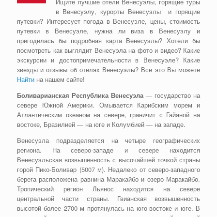
Ищите лучшие отели Венесуэлы, горящие туры
в Венесуэлу, курорты Венесуэлы и горящие
путевки? Интересует погода в Венесуэле, цены, стоимость
путевки в Венесуэле, нужна ли виза в Венесуэлу и
пригодилась бы подробная карта Венесуэлы? Хотели бы
посмотреть как выглядит Венесуэла на фото и видео? Какие
экскурсии и достопримечательности в Венесуэле? Какие
звезды и отзывы об отелях Венесуэлы? Все это Вы можете
Найти
на нашем сайте!
Боливарианская Республика Венесуэла
— государство на
севере Южной Америки. Омывается Карибским морем и
Атлантическим океаном на севере, граничит с Гайаной на
востоке, Бразилией — на юге и Колумбией — на западе.
Венесуэла подразделяется на четыре географических
региона. На северо-западе и севере находится
Венесуэльская возвышенность с высочайшей точкой страны
горой Пико-Боливар (5007 м). Недалеко от северо-западного
берега расположена равнина Маракайбо и озеро Маракайбо.
Тропический регион Льянос находится на севере
центральной части страны. Гвианская возвышенность
высотой более 2700 м протянулась на юго-востоке и юге. В