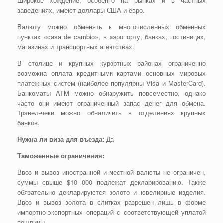
Широкое хождение, особенно на рынках и в частных
заведениях, имеют доллары США и евро.
Валюту можно обменять в многочисленных обменных
пунктах «casa de cambio», в аэропорту, банках, гостиницах,
магазинах и транспортных агентствах.
В столице и крупных курортных районах ограниченно
возможна оплата кредитными картами основных мировых
платежных систем (наиболее популярны Visa и MasterCard).
Банкоматы ATM можно обнаружить повсеместно, однако
часто они имеют ограниченный запас денег для обмена.
Трэвел-чеки можно обналичить в отделениях крупных
банков.
Нужна ли виза для въезда:
Да
Таможенные ограничения:
Ввоз и вывоз иностранной и местной валюты не ограничен,
суммы свыше $10 000 подлежат декларированию. Также
обязательно декларируются золото и ювелирные изделия.
Ввоз и вывоз золота в слитках разрешен лишь в форме
импортно-экспортных операций с соответствующей уплатой
пошлины.