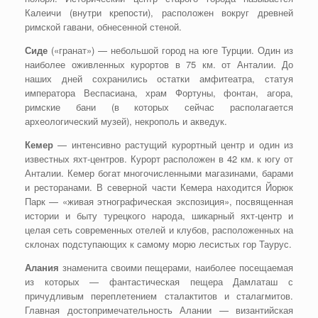
Калеичи (внутри крепости), расположен вокруг древней
римской гавани, обнесенной стеной.
Сиде
(«гранат») — небольшой город на юге Турции. Один из
наиболее оживленных курортов в 75 км. от Анталии. До
наших дней сохранились остатки амфитеатра, статуя
императора Веспасиана, храм Фортуны, фонтан, агора,
римские бани (в которых сейчас располагается
археологический музей), некрополь и акведук.
Кемер
— интенсивно растущий курортный центр и один из
известных яхт-центров. Курорт расположен в 42 км. к югу от
Анталии. Кемер богат многочисленными магазинами, барами
и ресторанами. В северной части Кемера находится Йорюк
Парк — «живая этнографическая экспозиция», посвященная
истории и быту турецкого народа, шикарный яхт-центр и
целая сеть современных отелей и клубов, расположенных на
склонах подступающих к самому морю лесистых гор Таурус.
Алания
знаменита своими пещерами, наиболее посещаемая
из которых — фантастическая пещера Дамлаташ с
причудливым переплетением сталактитов и сталагмитов.
Главная достопримечательность Алании — византийская