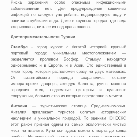
Риска заражения особо опасными инфекционными
заболеваниями нет. Для предупреждения кишечных
инфекций не следует употреблять водопроводную воду и
напитки с кубиками льда. Даже в крупных городах, где вода
хлорирована, пить ее из-под крана опасно.
Достопримечательности Турции
Стамбул
– город курорт с богатой историей, крупный
портовый городс уникальным местоположением —
разделяется проливом Босфор. Стамбул находится
одновременно и в Европе, и в Азии. Это единственный в
мире город, который расположен сразу на двух материках.
От византийского периода сохранились остатки
императорских дворцов, акведук Валента, руины мощных
городских стен, подземные цистерны и культовые
сооружения, большинство из которых переделано в мечети.
Анталия
— туристическая столица Средиземноморья.
Анталия привлекает туристов богатым историческим
наследием и уникальной природой. По оценкам ЮНЕСКО
этот район признан одним из самых экологически чистых
мест на планете. Купаться здесь можно с марта до конца
ноября. Исторический центр старого города называется