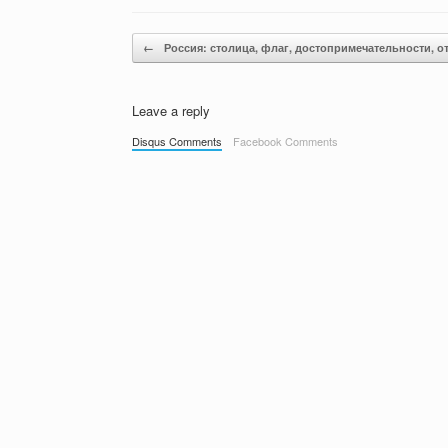
Post navigation
←
Россия: столица, флаг, достопримечательности, 
Leave a reply
Disqus Comments
Facebook Comments