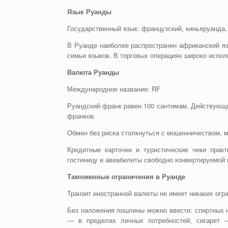
Язык Руанды
Государственный язык: французский, киньяруанда,
В Руанде наиболее распространен африканский яз
семьи языков. В торговых операциях широко испол
Валюта Руанды
Международное название: RF
Руандский франк равен 100 сантимам. Действующие 
франков.
Обмен без риска столкнуться с мошенничеством, 
Кредитные карточки и туристические чеки прак
гостиницу и авиабилеты свободно конвертируемой
Таможенные ограничения в Руанде
Транзит иностранной валюты не имеет никаких огр
Без наложения пошлины можно ввести: спиртных н
— в пределах личных потребностей, сигарет —