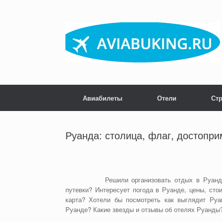
Skip
to
content
Авиабилеты
Отели
Ст
Руанда: столица, флаг, достопри
Решили организовать отдых в Руан
путевки? Интересует погода в Руанде, цены, сто
карта? Хотели бы посмотреть как выглядит Руа
Руанде? Какие звезды и отзывы об отелях Руанды