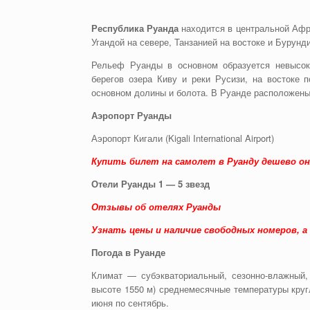
Республика Руанда
находится в центральной Афри
Угандой на севере, Танзанией на востоке и Бурунди
Рельеф Руанды в основном образуется невысок
берегов озера Киву и реки Русизи, на востоке 
основном долины и болота. В Руанде расположены
Аэропорт Руанды
Аэропорт Кигали (Kigali International Airport)
Купить билет на самолет в Руанду дешево о
Отели Руанды 1 — 5 звезд
Отзывы об отелях Руанды
Узнать цены и наличие свободных номеров, а
Погода в Руанде
Климат — субэкваториальный, сезонно-влажный, 
высоте 1550 м) среднемесячные температуры кругл
июня по сентябрь.