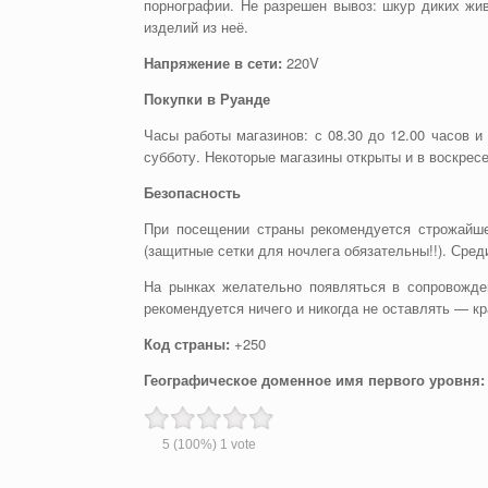
порнографии. Не разрешен вывоз: шкур диких живо
изделий из неё.
Напряжение в сети:
220V
Покупки в Руанде
Часы работы магазинов: с 08.30 до 12.00 часов и 
субботу. Некоторые магазины открыты и в воскресе
Безопасность
При посещении страны рекомендуется строжайш
(защитные сетки для ночлега обязательны!!). Сре
На рынках желательно появляться в сопровожде
рекомендуется ничего и никогда не оставлять — к
Код страны:
+250
Географическое доменное имя первого уровня:
5
(100%)
1
vote