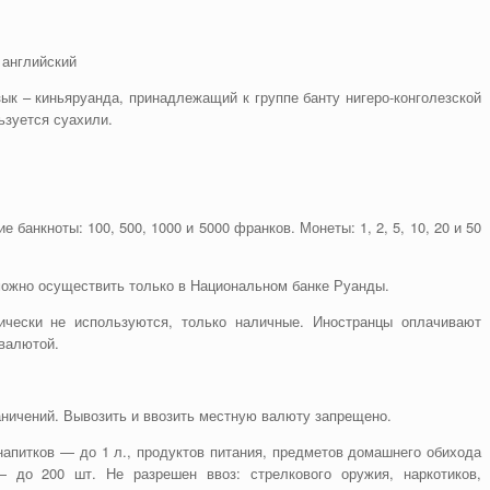
 английский
ык – киньяруанда, принадлежащий к группе банту нигеро-конголезской
ьзуется суахили.
банкноты: 100, 500, 1000 и 5000 франков. Монеты: 1, 2, 5, 10, 20 и 50
можно осуществить только в Национальном банке Руанды.
тически не используются, только наличные. Иностранцы оплачивают
 валютой.
аничений. Вывозить и ввозить местную валюту запрещено.
апитков — до 1 л., продуктов питания, предметов домашнего обихода
 до 200 шт. Не разрешен ввоз: стрелкового оружия, наркотиков,