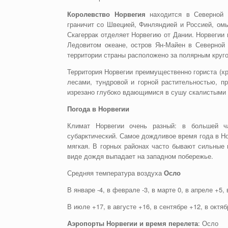
Королевство Норвегия
находится в Северной Е
граничит со Швецией, Финляндией и Россией, ом
Скагеррак отделяет Норвегию от Дании. Норвеги
Ледовитом океане, остров Ян-Майен в Северной 
территории страны расположено за полярным круг
Территория Норвегии преимущественно гориста (хр
лесами, тундровой и горной растительностью, п
изрезано глубоко вдающимися в сушу скалистыми
Погода в Норвегии
Климат Норвегии очень разный: в большей ч
субарктический. Самое дождливое время года в Н
мягкая. В горных районах часто бывают сильные 
виде дождя выпадает на западном побережье.
Средняя температура воздуха
Осло
В январе -4, в феврале -3, в марте 0, в апреле +5,
В июле +17, в августе +16, в сентябре +12, в октяб
Аэропорты Норвегии и время перелета
: Осло