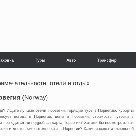
раховка
Туры
Авто
Трансфер
римечательности, отели и отдых
Norway)
рвегия (
ии? Ищите лучшие отели Норвегии, горящие туры в Норвегию, курорты
ресует погода в Норвегии, цены в Норвегии, стоимость путевки в
и пригодится ли подробная карта Норвегии? Хотели бы посмотреть как
рсии и достопримечательности в Норвегии? Какие звезды и отзывы об