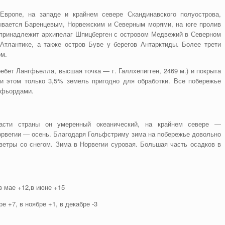
вропе, на западе и крайнем севере Скандинавского полуострова,
ывается Баренцевым, Норвежским и Северным морями, на юге пролив
и принадлежит архипелаг Шпицберген с островом Медвежий в Северном
Атлантике, а также остров Буве у берегов Антарктиды. Более трети
ом.
ебет Лангфьелла, высшая точка — г. Галлхепигген, 2469 м.) и покрыта
ри этом только 3,5% земель пригодно для обработки. Все побережье
 фьордами.
асти страны он умеренный океанический, на крайнем севере —
орвегии — осень. Благодаря Гольфстриму зима на побережье довольно
ветры со снегом. Зима в Норвегии суровая. Большая часть осадков в
 в мае +12,в июне +15
ре +7, в ноябре +1, в декабре -3