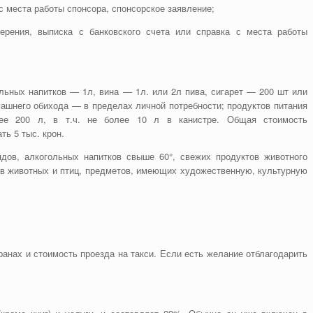
с места работы спонсора, спонсорское заявление;
ерения, выписка с банковского счета или справка с места работы
льных напитков — 1л, вина — 1л. или 2л пива, сигарет — 200 шт или
машнего обихода — в пределах личной потребности; продуктов питания
ее 200 л, в т.ч. не более 10 л в канистре. Общая стоимость
ь 5 тыс. крон.
ядов, алкогольных напитков свыше 60°, свежих продуктов животного
в животных и птиц, предметов, имеющих художественную, культурную
анах и стоимость проезда на такси. Если есть желание отблагодарить