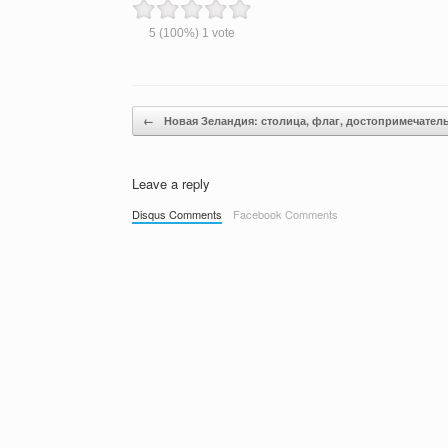
5
(100%)
1
vote
Post navigation
←
Новая Зеландия: столица, флаг, достопримечател
Leave a reply
Disqus Comments
Facebook Comments