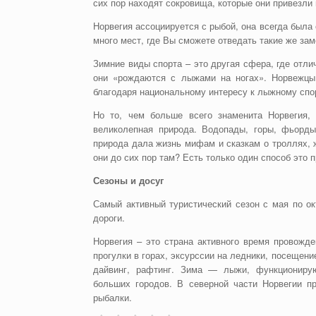
сих пор находят сокровища, которые они привезли 
Норвегия ассоциируется с рыбой, она всегда была
много мест, где Вы сможете отведать такие же за
Зимние виды спорта – это другая сфера, где отли
они «рождаются с лыжами на ногах». Норвежцы
благодаря национальному интересу к лыжному спо
Но то, чем больше всего знаменита Норвегия,
великолепная природа. Водопады, горы, фьорд
природа дала жизнь мифам и сказкам о троллях, 
они до сих пор там? Есть только один способ это п
Сезоны и досуг
Самый активный туристический сезон с мая по о
дороги.
Норвегия – это страна активного время провожд
прогулки в горах, эксурссии на ледники, посещен
дайвинг, рафтинг. Зима — лыжи, функционирую
больших городов. В северной части Норвегии пр
рыбалки.