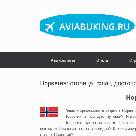
Skip
to
content
Авиабилеты
Отели
Ст
Норвегия: столица, флаг, достоп
Но
Решили организовать отдых в Норвег
Норвегии и горящие путевки? Инте
Норвегию, нужна ли виза в Норвегию 
выглядит Норвегия на фото и видео? Какие экску
отелях Норвегии?