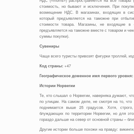
НДС («moms») распространяется на все товары (
стоимость, но бывают и исключения. При покупк
возмещение НДС. В магазинах, входящих в сист
который предъявляется на таможне при отбыт
стоимости товара. Магазины, не входящие в 
предъявляется на таможне вместе с товаром и чек
суммы покупки).
Сувениры
Чаще всего туристы привозят фигурки троллей, из
Код страны:
+47
Географическое доменное имя первого уровня:
Истории Норвегии
Те, кто слышал о Норвегии, наверняка думают, чт
по улицам. На самом деле, не смотря на то, что
поднимается выше 25 градусов. Хотя, строго
блуждающих по территории Норвегии, но для это
гораздо дальше на север от основной страны – бл
Другие истории больше похожи на правду: викинги,