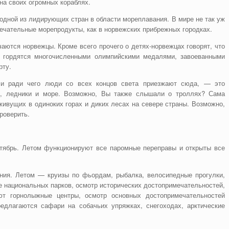
на своих огромных кораблях.
 одной из лидирующих стран в области мореплавания. В мире не так уж
мечательные морепродукты, как в норвежских прибрежных городках.
чаются норвежцы. Кроме всего прочего о детях-норвежцах говорят, что
 гордятся многочисленными олимпийскими медалями, завоеванными
рту.
 и ради чего люди со всех концов света приезжают сюда, — это
ы, ледники и море. Возможно, Вы также слышали о троллях? Сама
живущих в одиноких горах и диких лесах на севере страны. Возможно,
роверить.
ктябрь. Летом функционируют все паромные переправы и открыты все
ения. Летом — круизы по фьордам, рыбалка, велосипедные прогулки,
ие национальных парков, осмотр исторических достопримечательностей,
т горнолыжные центры, осмотр основных достопримечательностей
едлагаются сафари на собачьих упряжках, снегоходах, арктические