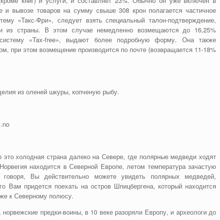
кроме книг) и услуги, и составляет 23%. Обычно он уже включен в
е и вывозе товаров на сумму свыше 308 крон полагается частичное
ему «Taкс-Фри», следует взять специальный талон-подтверждение,
ии из страны. В этом случае немедленно возмещаются до 16,25%
систему «Tax-free», выдают более подробную форму. Она также
ом, при этом возмещение производится по почте (возвращается 11-18%
делия из оленей шкуры, копченую рыбу.
.no
о это холодная страна далеко на Севере, где полярные медведи ходят
 Норвегия находится в Северной Европе, летом температура зачастую
, говоря, Вы действительно можете увидеть полярных медведей,
го Вам придется поехать на остров Шпицбергена, который находится
иже к Северному полюсу.
 норвежские предки-воины, в 10 веке разоряли Европу, и археологи до