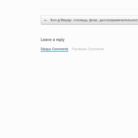
Post navigation
←
Кот-д’Ивуар: столица, флаг, достопримечательнос
Leave a reply
Disqus Comments
Facebook Comments