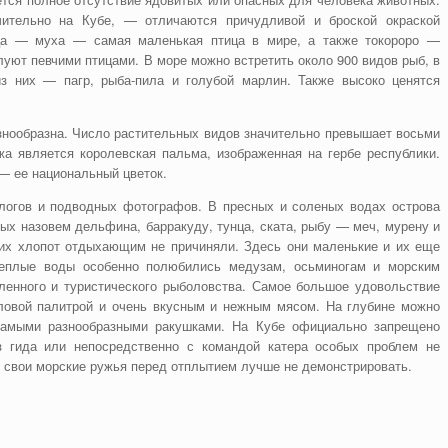
тельно на Кубе, — отличаются причудливой и броской окраской
ица — муха — самая маленькая птица в мире, а также токороро —
луют певчими птицами. В море можно встретить около 900 видов рыб, в
з них — пагр, рыба-пила и голубой марлин. Также высоко ценятся
знообразна. Число растительных видов значительно превышает восьми
жа является королевская пальма, изображенная на гербе республики.
— ее национальный цветок.
ологов и подводных фотографов. В пресных и соленых водах острова
рых назовем дельфина, барракуду, тунца, ската, рыбу — меч, мурену и
аких хлопот отдыхающим не причиняли. Здесь они маленькие и их еще
 Теплые воды особенно полюбились медузам, осьминогам и морским
ленного и туристического рыболовства. Самое большое удовольствие
ловой палитрой и очень вкусным и нежным мясом. На глубине можно
самыми разнообразными ракушками. На Кубе официально запрещено
з гида или непосредственно с командой катера особых проблем не
и свои морские ружья перед отплытием лучше не демонстрировать.