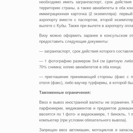
необходимо иметь загранпаспорт, срок действия
территорию страны, а также авиабилеты в оба ко
иммиграционная карточка (2 экземпляра): первы
аэропорту вместе с паспортом, второй экземпля
вылете с Кубы. Также при вылете в аэропорту опла
Визу можно оформить заранее в консульском от
предоставить следующие документы:
— загранпаспорт, срок действия которого составл
— 1 фотографию размером 3х4 см (цветную либо 
70% снимка; копию авиабилетов в оба конца;
— приглашение принимающей стороны (факс с пе
отеля (факс), либо ваучер турфирмы, в которой бы
Таможенные ограничения:
Ввоз и вывоз иностранной валюты не ограничен. 
парфюмерии, медикаментов и предметов домашне
ввозятся по 1 фото- и видеокамере, 1 бинокль, 
компьютер (при условии обязательного вывоза).
Запрещен ввоз автомашин, мотоциклов и запасны