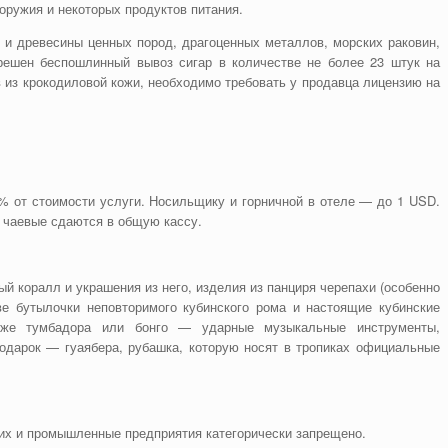
 оружия и некоторых продуктов питания.
ы и древесины ценных пород, драгоценных металлов, морских раковин,
решен беспошлинный вывоз сигар в количестве не более 23 штук на
в из крокодиловой кожи, необходимо требовать у продавца лицензию на
% от стоимости услуги. Носильщику и горничной в отеле — до 1 USD.
о чаевые сдаются в общую кассу.
й коралл и украшения из него, изделия из панциря черепахи (особенно
две бутылочки неповторимого кубинского рома и настоящие кубинские
кже тумбадора или бонго — ударные музыкальные инструменты,
одарок — гуаябера, рубашка, которую носят в тропиках официальные
их и промышленные предприятия категорически запрещено.