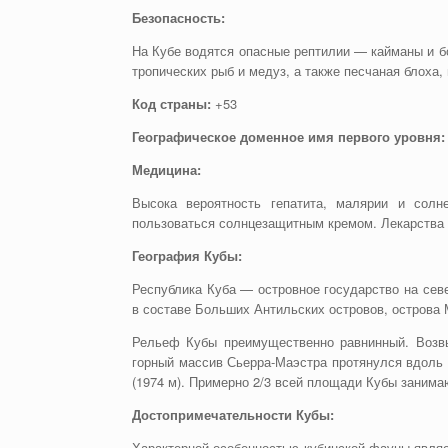
Безопасность:
На Кубе водятся опасные рептилии — кайманы и бо
тропических рыб и медуз, а также песчаная блоха,
Код страны:
+53
Географическое доменное имя первого уровня:
Медицина:
Высока вероятность гепатита, малярии и солн
пользоваться солнцезащитным кремом. Лекарства 
География Кубы:
Республика Куба — островное государство на сев
в составе Больших Антильских островов, острова
Рельеф Кубы преимущественно равнинный. Возвы
горный массив Сьерра-Маэстра протянулся вдоль 
(1974 м). Примерно 2/3 всей площади Кубы заним
Достопримечательности Кубы:
Характерной особенностью кубинской фауны являе