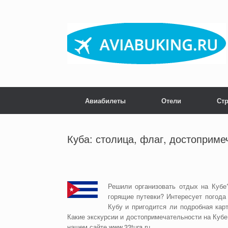
Skip
to
content
Авиабилеты
Отели
Ст
Куба: столица, флаг, достоприме
Решили организовать отдых на Кубе
горящие путевки? Интересует погода 
Кубу и пригодится ли подробная кар
Какие экскурсии и достопримечательности на Куб
нашем сайте www.33tura.ru