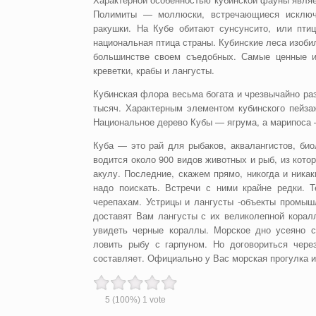
Полимиты — моллюски, встречающиеся исключи
ракушки. На Кубе обитают сунсунсито, или пт
национальная птица страны. Кубинские леса изоби
большинстве своем съедобных. Самые ценные и
креветки, крабы и лангусты.
Кубинская флора весьма богата и чрезвычайно ра
тысяч. Характерным элементом кубинского пейза
Национальное дерево Кубы — ягрума, а марипоса 
Куба — это рай для рыбаков, аквалангистов, би
водится около 900 видов животных и рыб, из кото
акулу. Последние, скажем прямо, никогда и ник
надо поискать. Встречи с ними крайне редки.
черепахам. Устрицы и лангусты -объекты промыш
доставят Вам лангусты с их великолепной корал
увидеть черные кораллы. Морское дно усеяно 
ловить рыбу с гарпуном. Но договориться чере
составляет. Официально у Вас морская прогулка 
5
(100%)
1
vote