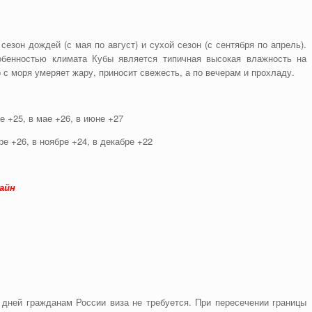
сезон дождей (с мая по август) и сухой сезон (с сентября по апрель).
обенностью климата Кубы является типичная высокая влажность на
 с моря умеряет жару, приносит свежесть, а по вечерам и прохладу.
е +25, в мае +26, в июне +27
ре +26, в ноябре +24, в декабре +22
айн
 дней гражданам России виза не требуется. При пересечении границы