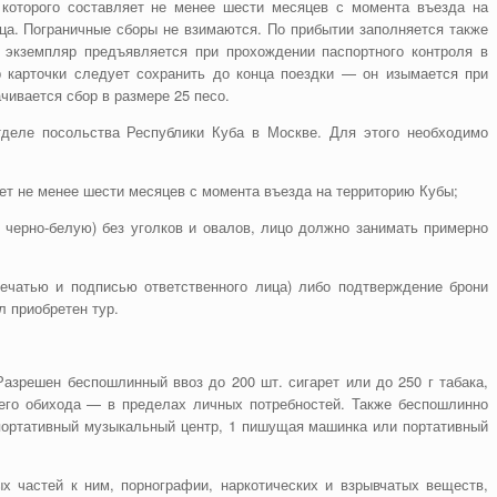
 которого составляет не менее шести месяцев с момента въезда на
нца. Пограничные сборы не взимаются. По прибытии заполняется также
й экземпляр предъявляется при прохождении паспортного контроля в
р карточки следует сохранить до конца поездки — он изымается при
чивается сбор в размере 25 песо.
деле посольства Республики Куба в Москве. Для этого необходимо
яет не менее шести месяцев с момента въезда на территорию Кубы;
черно-белую) без уголков и овалов, лицо должно занимать примерно
чатью и подписью ответственного лица) либо подтверждение брони
л приобретен тур.
Разрешен беспошлинный ввоз до 200 шт. сигарет или до 250 г табака,
го обихода — в пределах личных потребностей. Также беспошлинно
1 портативный музыкальный центр, 1 пишущая машинка или портативный
х частей к ним, порнографии, наркотических и взрывчатых веществ,