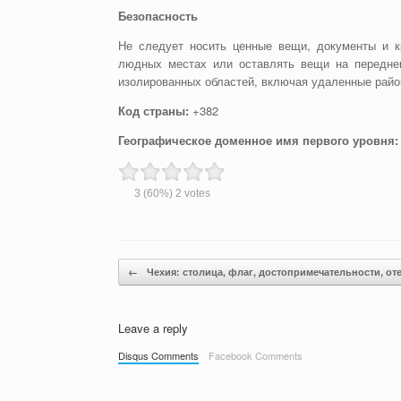
Безопасность
Не следует носить ценные вещи, документы и к
людных местах или оставлять вещи на переднем
изолированных областей, включая удаленные райо
Код страны:
+382
Географическое доменное имя первого уровня
3
(60%)
2
votes
Post navigation
←
Чехия: столица, флаг, достопримечательности, о
Leave a reply
Disqus Comments
Facebook Comments