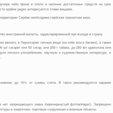
учера либо брони в отеле и наличие достаточных средств на срок
асти крайне редко интересуются этими вещами.
территорию Сербии необходима сербская транзитная виза.
тво иностранной валюты, задекларированной при въезде в страну.
о ввозить в Черногорию личные вещи (на себе или в багаже), а также
00 шт сигарет или 50 сигар, или 250 г табака, до 250 мл одеколона или
 для личного употребления, научную и художественную литературу, и
.
сновном, до 10% от суммы счета. В такси рекомендуется заранее
е нет запрещающего знака (перечеркнутый фотоаппарат). Запрещено
ктуры и энергетики, портовые сооружения и военные объекты.