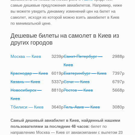
самые дешевые предложения авиабилетов. Например, ниже
вы можете увидеть динамику изменений цен на билет на
самолет, исходя из которой можно взять авиабилет в Киев
по минимальной цене.
Дешевые билеты на самолет в Киев из
других городов
Москва — Киев
3239
р
Санкт-Петербург —
2988
р
Киев
Краснодар — Киев
6019
р
Екатеринбург — Киев
7397
р
Казань — Киев
5337
р
Сочи — Киев
6797
р
Новосибирск —
8810
р
Ростов — Киев
5668
р
Киев
Тбилиси — Киев
3640
р
Тель-Авив — Киев
3080
р
Самый дешевый авиабилет в Киев, найденный нашими
пользователями за последние 48 часов:
билет по
направлению Москва — Киев от авиакомпании с вылетом 23