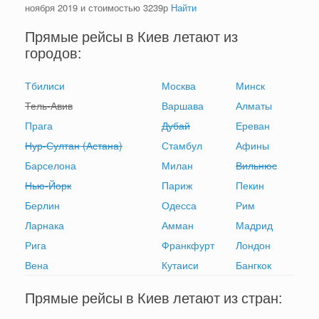
ноября 2019 и стоимостью
3239
р
Найти
Прямые рейсы в Киев летают из
городов:
Тбилиси
Москва
Минск
Тель-Авив
Варшава
Алматы
Прага
Дубай
Ереван
Нур-Султан (Астана)
Стамбул
Афины
Барселона
Милан
Вильнюс
Нью-Йорк
Париж
Пекин
Берлин
Одесса
Рим
Ларнака
Амман
Мадрид
Рига
Франкфурт
Лондон
Вена
Кутаиси
Бангкок
Прямые рейсы в Киев летают из стран: