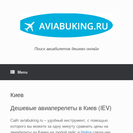
Skip
to
content
Поиск авиабилетов дешево онлайн
Menu
Киев
Дешевые авиаперелеты в Киев (IEV)
Сайт aviabuking.ru – удобный инструмент, с помощью
которого вы можете за одну минуту сравнить цены на
авиабилеты из Киева на любой рейс и
Найти
среди них