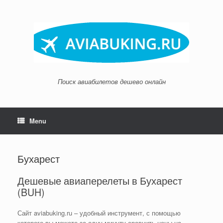
Skip
to
content
Поиск авиабилетов дешево онлайн
Menu
Бухарест
Дешевые авиаперелеты в Бухарест
(BUH)
Сайт aviabuking.ru – удобный инструмент, с помощью
которого вы можете за одну минуту сравнить цены на