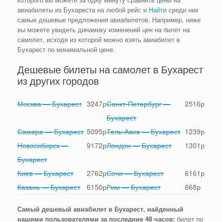
авиабилеты из Бухареста на любой рейс и
Найти
среди них
самые дешевые предложения авиабилетов. Например, ниже
вы можете увидеть динамику изменений цен на билет на
самолет, исходя из которой можно взять авиабилет в
Бухарест по минимальной цене.
Дешевые билеты на самолет в Бухарест
из других городов
Москва — Бухарест
3247
р
Санкт-Петербург —
2516
р
Бухарест
Самара — Бухарест
5095
р
Тель-Авив — Бухарест
1239
р
Новосибирск —
9172
р
Лондон — Бухарест
1301
р
Бухарест
Киев — Бухарест
2762
р
Сочи — Бухарест
6161
р
Казань — Бухарест
6150
р
Рим — Бухарест
668
р
Самый дешевый авиабилет в Бухарест, найденный
нашими пользователями за последние 48 часов:
билет по