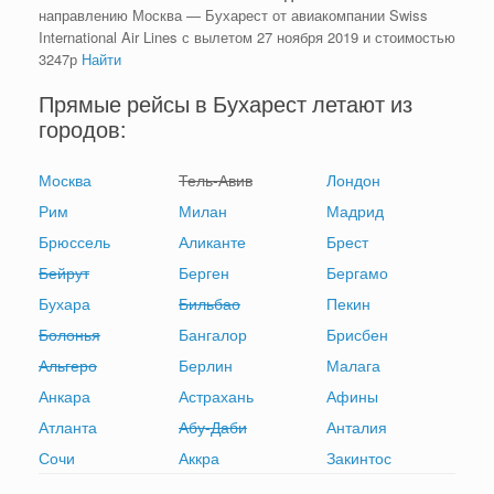
направлению Москва — Бухарест от авиакомпании Swiss
International Air Lines с вылетом 27 ноября 2019 и стоимостью
3247
р
Найти
Прямые рейсы в Бухарест летают из
городов:
Москва
Тель-Авив
Лондон
Рим
Милан
Мадрид
Брюссель
Аликанте
Брест
Бейрут
Берген
Бергамо
Бухара
Бильбао
Пекин
Болонья
Бангалор
Брисбен
Альгеро
Берлин
Малага
Анкара
Астрахань
Афины
Атланта
Абу-Даби
Анталия
Сочи
Аккра
Закинтос