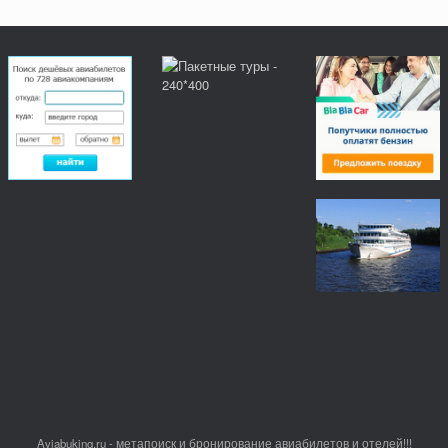
Aviabuking.ru - метапоиск и бронирование авиабилетов и отелей!!!