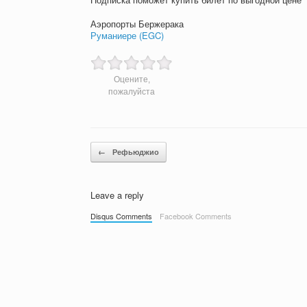
Аэропорты Бержерака
Руманиере (EGC)
Оцените,
пожалуйста
Post navigation
←
Рефьюджио
Leave a reply
Disqus Comments
Facebook Comments