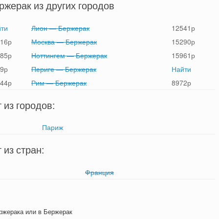
жерак из других городов
ти
Лион — Бержерак
12541
р
16
р
Москва — Бержерак
15290
р
85
р
Ноттингем — Бержерак
15961
р
9
р
Периге — Бержерак
Найти
44
р
Рим — Бержерак
8972
р
из городов:
Париж
из стран:
Франция
ержерака или в Бержерак