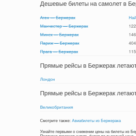
Дешевые билеты на самолет в Бер
Аген — Бержерак
Най
Манчестер — Бержерак
122
Минск — Бержерак
146
Париж — Бержерак
404
Прага — Бержерак
115
Прямые рейсы в Бержерак летают 
Лондон
Прямые рейсы в Бержерак летают 
Великобритания
Смотрите также:
Авиабилеты из Бержерака
Узнайте первыми о снижении цены на билеты из Б
Подписка поможет купить билет по выгодной цене