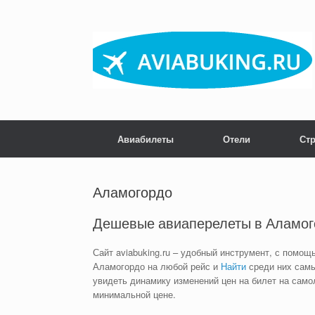
Skip
to
content
Авиабилеты
Отели
Ст
Аламогордо
Дешевые авиаперелеты в Аламог
Сайт aviabuking.ru – удобный инструмент, с помощ
Аламогордо на любой рейс и
Найти
среди них самы
увидеть динамику изменений цен на билет на само
минимальной цене.