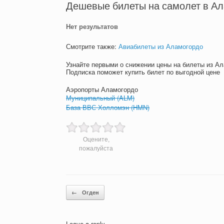
Дешевые билеты на самолет в Ал
Нет результатов
Смотрите также:
Авиабилеты из Аламогордо
Узнайте первыми о снижении цены на билеты из А
Подписка поможет купить билет по выгодной цене
Аэропорты Аламогордо
Муниципальный (ALM)
База ВВС Холломэн (HMN)
Оцените,
пожалуйста
Post navigation
←
Огден
Leave a reply