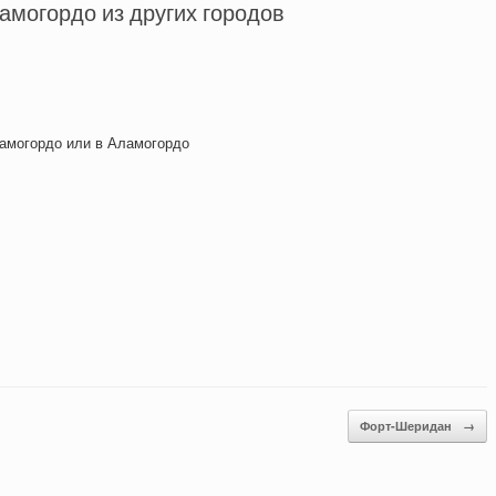
амогордо из других городов
ламогордо или в Аламогордо
Форт-Шеридан
→