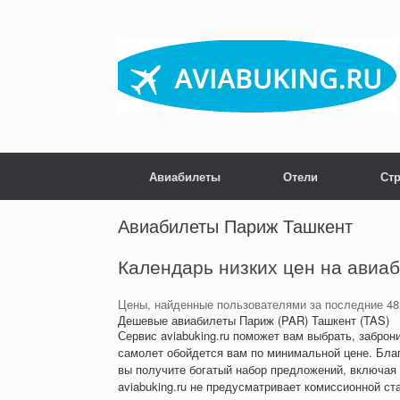
Skip
to
content
Авиабилеты
Отели
Ст
Post navigation
Авиабилеты Париж Ташкент
Календарь низких цен на авиа
Цены, найденные пользователями за последние 48
Дешевые авиабилеты Париж (PAR) Ташкент (TAS)
Сервис aviabuking.ru поможет вам выбрать, забро
самолет обойдется вам по минимальной цене. Благ
вы получите богатый набор предложений, включая
aviabuking.ru не предусматривает комиссионной ст