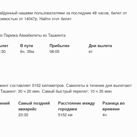
айденный нашими пользователями за последние 48 часов, билет от
тоимостью от
14047
р
. Найти этот билет
из Парижа Авиабилеты из Ташкента
ылет
В пути
Прибытие
Дни вылета
:30
6ч. 35м.
08:05
вт
кент составляет 5152 километров. Самолеты в течение дня вылетают
 Ташкент: 30 ч 20 мин. Самый быстрый перелет: 10 ч 35 мин
нний
Самый поздний
Расстояние между
Разница во
авиарейс
городами
времени
23:30
5152 км
4ч