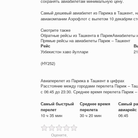
сохранять авиабилетам минимальную цену.
Самый дешевый авиабилет из Парижа в Ташкент, н
авиакомпании Аэрофлот с вылетом 10 декабря
и с
Смотрите также
Обратные рейсы из Ташкента в ПарижАвиабилеты 
Прямые рейсы на авиабилеты Париж – Ташкент
Рейс
В
Узбекистон хаво йуллари
21
(HY252)
Авиаперелет из Парижа в Ташкент в цифрах
Расстояние между городами перелета Париж – Таш
с 06:45 до 23:30. Среднее время перелета Париж –
Самый быстрый
Среднее время
Самый ра
перелет
перелета
авиарейс
10 ч 35 мин
30 ч 20 мин
06:45
Оцените,