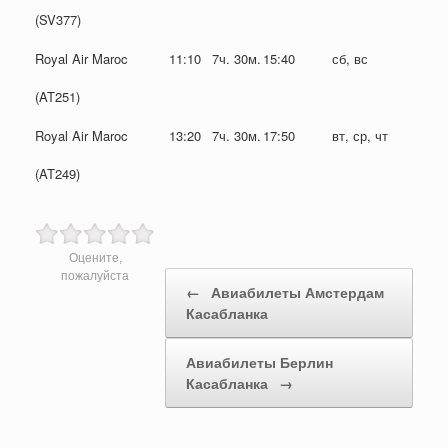
(SV377)
Royal Air Maroc
11:10
7ч. 30м.
15:40
сб, вс
(AT251)
Royal Air Maroc
13:20
7ч. 30м.
17:50
вт, ср, чт
(AT249)
Оцените,
Post navigation
пожалуйста
←
Авиабилеты Амстердам
Касабланка
Авиабилеты Берлин
Касабланка
→