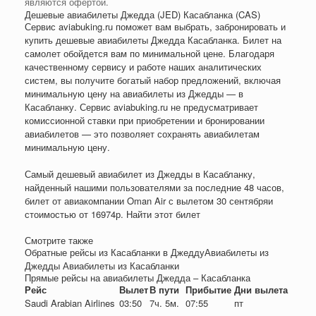
являются офертой.
Дешевые авиабилеты Джедда (JED) Касабланка (CAS)
Сервис aviabuking.ru поможет вам выбрать, забронировать и
купить дешевые авиабилеты Джедда Касабланка. Билет на
самолет обойдется вам по минимальной цене. Благодаря
качественному сервису и работе наших аналитических
систем, вы получите богатый набор предложений, включая
минимальную цену на авиабилеты из Джедды — в
Касабланку. Сервис aviabuking.ru не предусматривает
комиссионной ставки при приобретении и бронировании
авиабилетов — это позволяет сохранять авиабилетам
минимальную цену.
Самый дешевый авиабилет из Джедды в Касабланку,
найденный нашими пользователями за последние 48 часов,
билет от авиакомпании Oman Air с вылетом 30 сентября
и
стоимостью от
16974
р
. Найти этот билет
Смотрите также
Обратные рейсы из Касабланки в ДжеддуАвиабилеты из
Джедды Авиабилеты из Касабланки
Прямые рейсы на авиабилеты Джедда – Касабланка
Рейс
Вылет
В пути
Прибытие
Дни вылета
Saudi Arabian Airlines
03:50
7ч. 5м.
07:55
пт