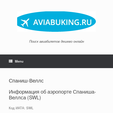
Skip
to
content
Поиск авиабилетов дешево онлайн
Menu
Спаниш-Веллс
Информация об аэропорте Спаниша-
Веллса (SWL)
Код ИАТА: SWL