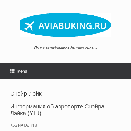
Skip
to
content
Поиск авиабилетов дешево онлайн
Menu
Снэйр-Лэйк
Информация об аэропорте Снэйра-
Лэйка (YFJ)
Код ИАТА: YFJ