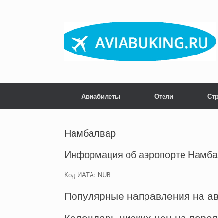
Skip
to
content
Авиабилеты
Отели
Ст
Намбалвар
Информация об аэропорте Намба
Код ИАТА: NUB
Популярные направления на а
Календарь низких цен на пере