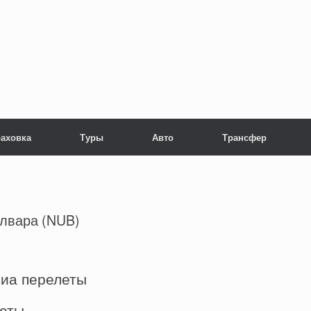
раховка
Туры
Авто
Трансфер
лвара (NUB)
виа перелеты
леты