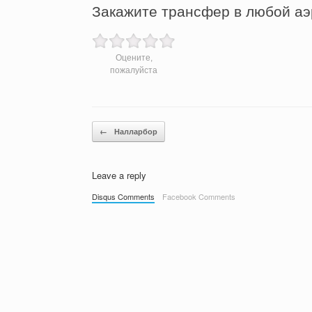
Закажите трансфер в любой аэ
Оцените,
пожалуйста
Post navigation
←
Налларбор
Leave a reply
Disqus Comments
Facebook Comments