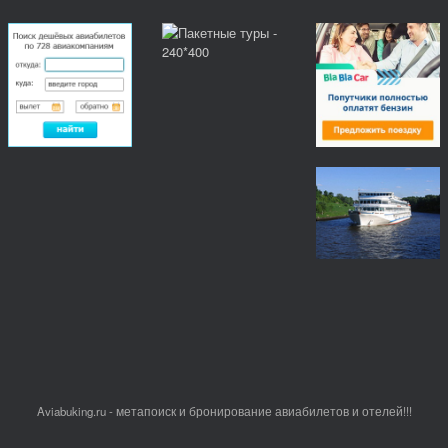
Aviabuking.ru - метапоиск и бронирование авиабилетов и отелей!!!