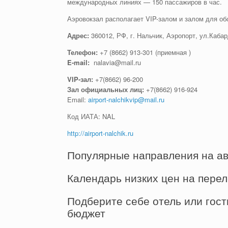
международных линиях — 150 пассажиров в час.
Аэровокзал располагает VIP-залом и залом для о
Адрес:
360012, РФ, г. Нальчик, Аэропорт, ул.Каба
Телефон:
+7 (8662) 913-301 (приемная )
E-mail:
nalavia@mail.ru
VIP-зал:
+7(8662) 96-200
Зал официальных лиц:
+7(8662) 916-924
Email:
airport-nalchikvip@mail.ru
Код ИАТА: NAL
http://airport-nalchik.ru
Популярные направления на а
Календарь низких цен на пере
Подберите себе отель или гост
бюджет