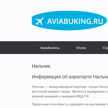
Skip
to
content
Авиабилеты
Отели
Ст
Нальчик
Информация об аэропорте Нальчи
​Нальчик — международный аэропорт города Нальч
восточной окраине города. Является аэродромом с
военной авиацией и авиацией МВД РФ.
Пропускная способность аэропорта на внутренних в