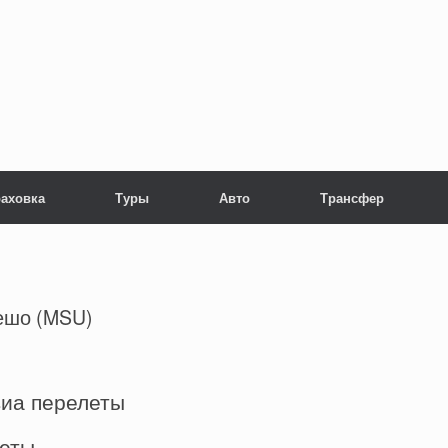
раховка
Туры
Авто
Трансфер
ешо (MSU)
виа перелеты
леты