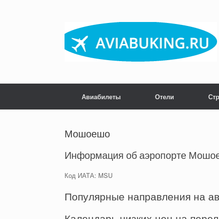
Skip
to
content
Авиабилеты
Отели
Ст
Мошоешо
Информация об аэропорте Мошо
Код ИАТА: MSU
Популярные направления на а
Календарь низких цен на пере