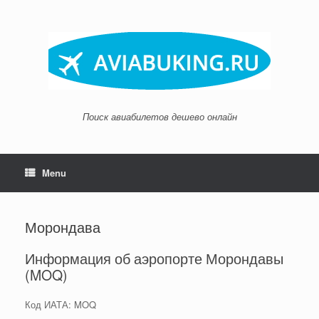
Skip
to
content
Поиск авиабилетов дешево онлайн
Menu
Морондава
Информация об аэропорте Морондавы
(MOQ)
Код ИАТА: MOQ