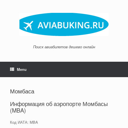
Skip
to
content
Поиск авиабилетов дешево онлайн
Menu
Момбаса
Информация об аэропорте Момбасы
(MBA)
Код ИАТА: MBA