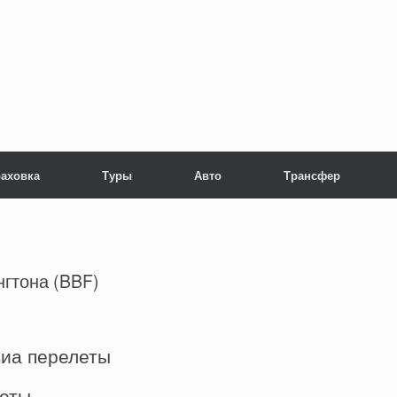
раховка
Туры
Авто
Трансфер
гтона (BBF)
виа перелеты
леты