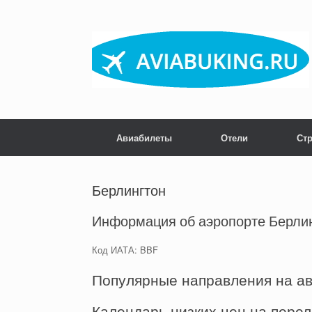
Skip
to
content
Авиабилеты
Отели
Ст
Берлингтон
Информация об аэропорте Берлин
Код ИАТА: BBF
Популярные направления на а
Календарь низких цен на пере