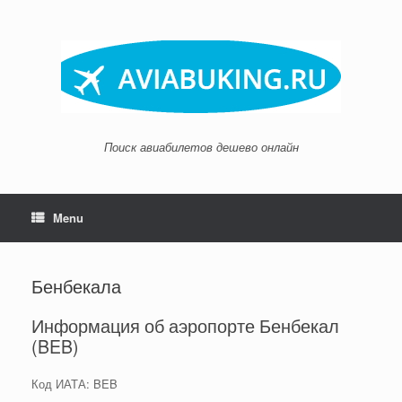
Skip
to
content
Поиск авиабилетов дешево онлайн
Menu
Бенбекала
Информация об аэропорте Бенбекал
(BEB)
Код ИАТА: BEB