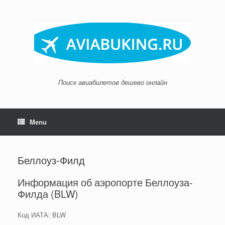
Skip
to
content
Поиск авиабилетов дешево онлайн
Menu
Беллоуз-Филд
Информация об аэропорте Беллоуза-
Филда (BLW)
Код ИАТА: BLW