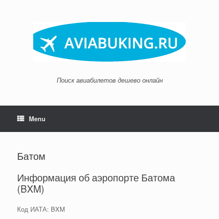
Skip
to
content
Поиск авиабилетов дешево онлайн
Menu
Батом
Информация об аэропорте Батома
(BXM)
Код ИАТА: BXM