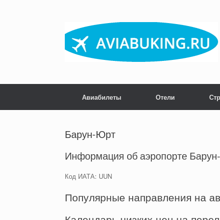
Skip
to
content
Авиабилеты
Отели
Ст
Барун-Юрт
Информация об аэропорте Барун
Код ИАТА: UUN
Популярные направления на а
Календарь низких цен на пере