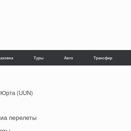
раховка
Туры
Авто
Трансфер
-Юрта (UUN)
виа перелеты
леты