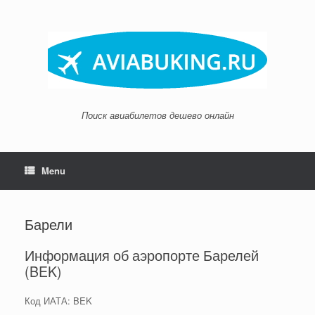
Skip
to
content
Поиск авиабилетов дешево онлайн
Menu
Барели
Информация об аэропорте Барелей
(BEK)
Код ИАТА: BEK