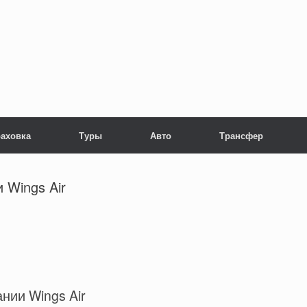
раховка
Туры
Авто
Трансфер
 Wings Air
ии Wings Air