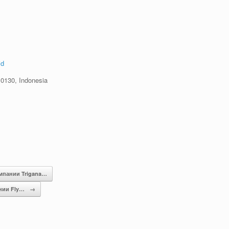
id
10130, Indonesia
мпании Trigana…
ании Fly…
→