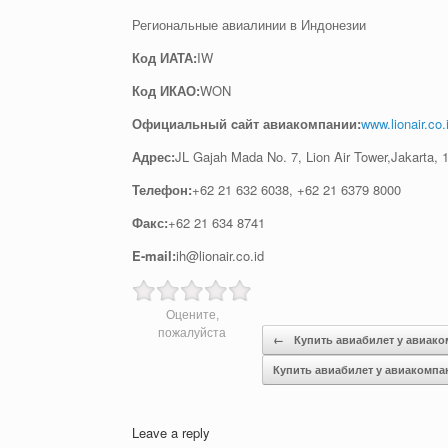
Региональные авиалинии в Индонезии
Код ИАТА:
IW
Код ИКАО:
WON
Официальный cайт авиакомпании:
www.lionair.co.
Адрес:
JL Gajah Mada No. 7, Lion Air Tower,Jakarta, 
Телефон:
+62 21 632 6038, +62 21 6379 8000
Факс:
+62 21 634 8741
E-mail:
ih@lionair.co.id
Оцените,
Post navigation
пожалуйста
←
Купить авиабилет у авиако
Купить авиабилет у авиакомп
Leave a reply