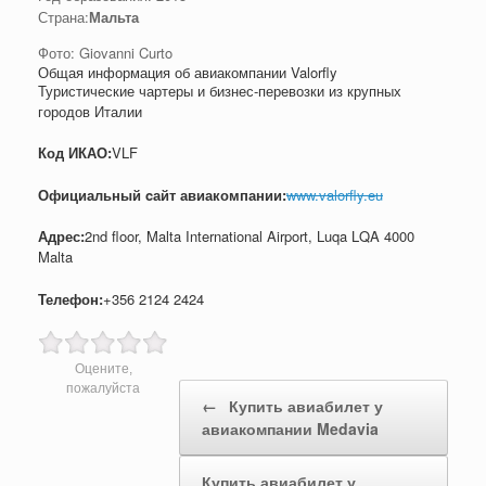
Страна:
Мальта
Фото: Giovanni Curto
Общая информация об авиакомпании Valorfly
Туристические чартеры и бизнес-перевозки из крупных
городов Италии
Код ИКАО:
VLF
Официальный cайт авиакомпании:
www.valorfly.eu
Адрес:
2nd floor, Malta International Airport, Luqa LQA 4000
Malta
Телефон:
+356 2124 2424
Оцените,
Post navigation
пожалуйста
←
Купить авиабилет у
авиакомпании Medavia
Купить авиабилет у